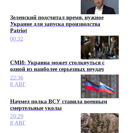
Зеленский подсчитал время, нужное
Украине для запуска производства
Patriot
00:32
СМИ: Украина может столкнуться с
одной из наиболее серьезных неудач
22:36
8 АВГ
Начмед полка ВСУ ставила военным
смертельные уколы
20:29
8 АВГ