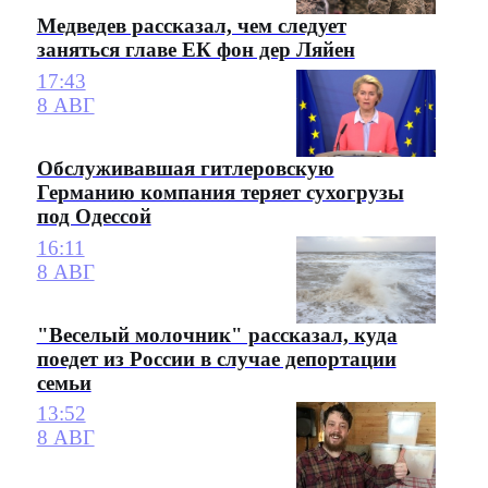
Медведев рассказал, чем следует
заняться главе ЕК фон дер Ляйен
17:43
8 АВГ
Обслуживавшая гитлеровскую
Германию компания теряет сухогрузы
под Одессой
16:11
8 АВГ
"Веселый молочник" рассказал, куда
поедет из России в случае депортации
семьи
13:52
8 АВГ