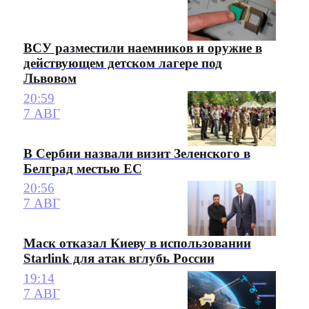
ВСУ разместили наемников и оружие в
действующем детском лагере под
Львовом
20:59
7 АВГ
В Сербии назвали визит Зеленского в
Белград местью ЕС
20:56
7 АВГ
Маск отказал Киеву в использовании
Starlink для атак вглубь России
19:14
7 АВГ