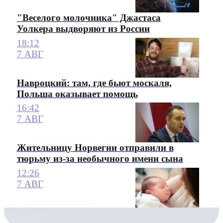
"Веселого молочника" Джастаса
Уолкера выдворяют из России
18:12
7 АВГ
Навроцкий: там, где бьют москаля,
Польша оказывает помощь
16:42
7 АВГ
Жительницу Норвегии отправили в
тюрьму из-за необычного имени сына
12:26
7 АВГ