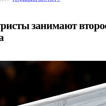
уристы занимают второ
а