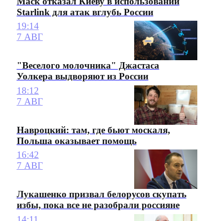
Маск отказал Киеву в использовании
Starlink для атак вглубь России
19:14
7 АВГ
"Веселого молочника" Джастаса
Уолкера выдворяют из России
18:12
7 АВГ
Навроцкий: там, где бьют москаля,
Польша оказывает помощь
16:42
7 АВГ
Лукашенко призвал белорусов скупать
избы, пока все не разобрали россияне
14:11