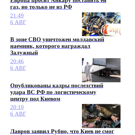
Европа просит Анкару поставить ей
газ, но только не из РФ
21:49
6 АВГ
В зоне СВО уничтожен молдавский
наемник, которого награждал
Залужный
20:46
6 АВГ
Опубликованы кадры последствий
удара ВС РФ по логистическому
центру под Киевом
20:10
6 АВГ
Лавров заявил Рубио, что Киев не смог