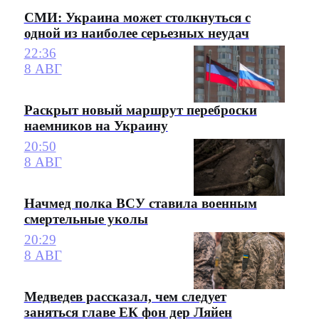
СМИ: Украина может столкнуться с
одной из наиболее серьезных неудач
22:36
8 АВГ
Раскрыт новый маршрут переброски
наемников на Украину
20:50
8 АВГ
Начмед полка ВСУ ставила военным
смертельные уколы
20:29
8 АВГ
Медведев рассказал, чем следует
заняться главе ЕК фон дер Ляйен