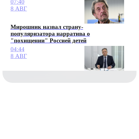
07:40
8 АВГ
Мирошник назвал страну-
популяризатора нарратива о
"похищении" Россией детей
04:44
8 АВГ