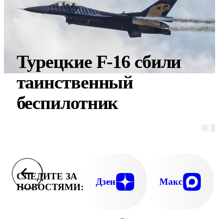
Турецкие F-16 сбили
таинственный
беспилотник
© E
СЛЕДИТЕ ЗА
Дзен
Макс
НОВОСТЯМИ: