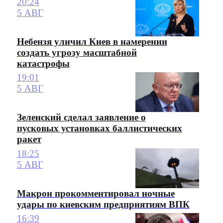
20:24
5 АВГ
Небензя уличил Киев в намерении
создать угрозу масштабной
катастрофы
19:01
5 АВГ
Зеленский сделал заявление о
пусковых установках баллистических
ракет
18:25
5 АВГ
Макрон прокомментировал ночные
удары по киевским предприятиям ВПК
16:39