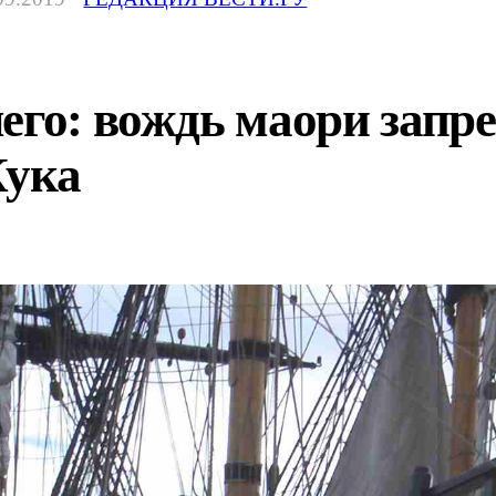
его: вождь маори запре
Кука