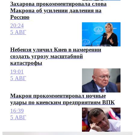
Захарова прокомментировала слова
Макрона об усилении давления на
Россию
20:24
5 АВГ
Небензя уличил Киев в намерении
создать угрозу масштабной
катастрофы
19:01
5 АВГ
Макрон прокомментировал ночные
удары по киевским предприятиям ВПК
16:39
5 АВГ