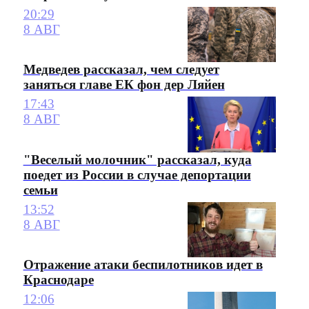
20:29
8 АВГ
Медведев рассказал, чем следует
заняться главе ЕК фон дер Ляйен
17:43
8 АВГ
"Веселый молочник" рассказал, куда
поедет из России в случае депортации
семьи
13:52
8 АВГ
Отражение атаки беспилотников идет в
Краснодаре
12:06