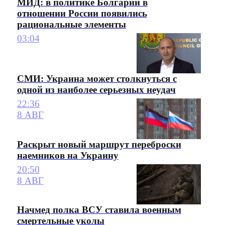
МИД: в политике Болгарии в
отношении России появились
рациональные элементы
03:04
СМИ: Украина может столкнуться с
одной из наиболее серьезных неудач
22:36
8 АВГ
Раскрыт новый маршрут переброски
наемников на Украину
20:50
8 АВГ
Начмед полка ВСУ ставила военным
смертельные уколы