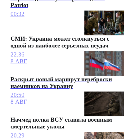
Patriot
00:32
СМИ: Украина может столкнуться с
одной из наиболее серьезных неудач
22:36
8 АВГ
Раскрыт новый маршрут переброски
наемников на Украину
20:50
8 АВГ
Начмед полка ВСУ ставила военным
смертельные уколы
20:29