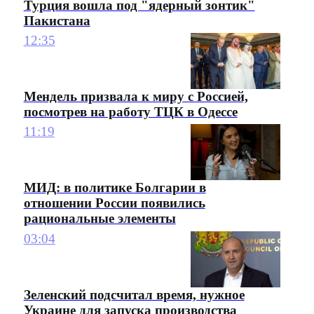
Турция вошла под "ядерный зонтик"
Пакистана
12:35
Мендель призвала к миру с Россией,
посмотрев на работу ТЦК в Одессе
11:19
МИД: в политике Болгарии в
отношении России появились
рациональные элементы
03:04
Зеленский подсчитал время, нужное
Украине для запуска производства