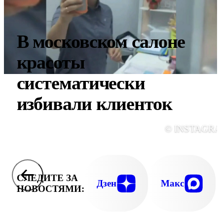
В московском салоне
красоты
систематически
избивали клиенток
© INSTAGR
СЛЕДИТЕ ЗА
Дзен
Макс
НОВОСТЯМИ: