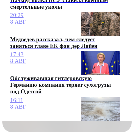
Начмед полка ВСУ ставила военным
смертельные уколы
20:29
8 АВГ
Медведев рассказал, чем следует
заняться главе ЕК фон дер Ляйен
17:43
8 АВГ
Обслуживавшая гитлеровскую
Германию компания теряет сухогрузы
под Одессой
16:11
8 АВГ