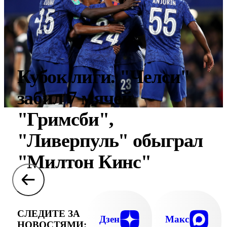
Кубок лиги. "Челси"
забил 7 мячей
"Гримсби",
"Ливерпуль" обыграл
"Милтон Кинс"
СЛЕДИТЕ ЗА
Дзен
Макс
НОВОСТЯМИ: