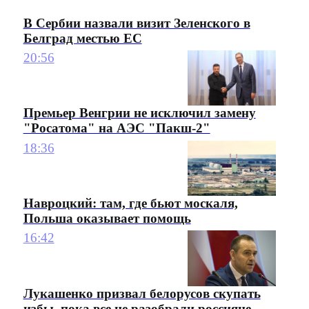
В Сербии назвали визит Зеленского в
Белград местью ЕС
20:56
Премьер Венгрии не исключил замену
"Росатома" на АЭС "Пакш-2"
18:36
Навроцкий: там, где бьют москаля,
Польша оказывает помощь
16:42
Лукашенко призвал белорусов скупать
избы, пока все не разобрали россияне