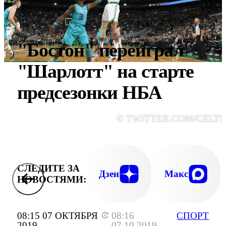
"Бостон" переиграл
"Шарлотт" на старте
предсезонки НБА
© TWITTER.COM/CELTI
СЛЕДИТЕ ЗА
Дзен
Макс
НОВОСТЯМИ:
08:15 07 ОКТЯБРЯ
08:16
СПОРТ
2019
07.10.2019