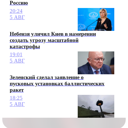
Россию
20:24
5 АВГ
Небензя уличил Киев в намерении
создать угрозу масштабной
катастрофы
19:01
5 АВГ
Зеленский сделал заявление о
пусковых установках баллистических
ракет
18:25
5 АВГ