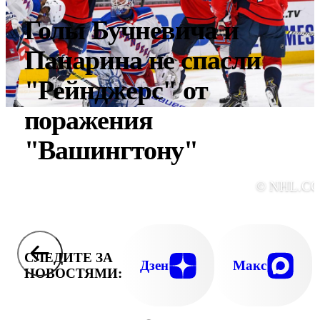
Голы Бучневича и
Панарина не спасли
"Рейнджерс" от
поражения
"Вашингтону"
© NHL.C
СЛЕДИТЕ ЗА
Дзен
Макс
НОВОСТЯМИ: