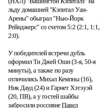
(НХЛ) "Вашингтон Кэпиталз" на
льду домашней "Кэпитал Уан-
Арены" обыграл "Нью-Йорк
Рейнджерс" со счетом 5:2 (2:1, 1:1,
2:0).
У победителей встречи дубль
оформил Ти Джей Оши (3-я, 50-я
минуты), а также по разу
отличились Михал Кемпны (16),
Ник Дауд (24) и Гарнет Хэтэуэй
(20, ПВ), а у гостей шайбы
забросили россияне
Павел