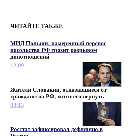
ЧИТАЙТЕ ТАКЖЕ
МИД Польши: намеренный перенос
посольства РФ грозит разрывом
дипотношений
12:09
Жители Словакии, отказавшиеся от
гражданства РФ, хотят его вернуть
08:13
Росстат зафиксировал дефляцию в
России