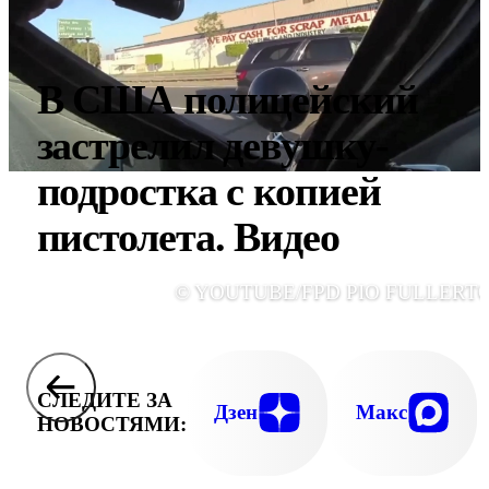
В США полицейский
застрелил девушку-
подростка с копией
пистолета. Видео
© YOUTUBE/FPD PIO FULLERT
СЛЕДИТЕ ЗА
Дзен
Макс
НОВОСТЯМИ: