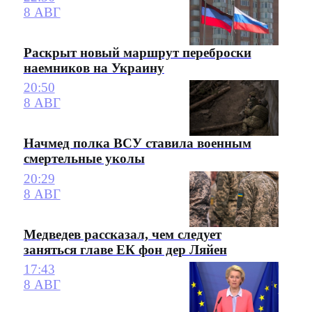
8 АВГ
Раскрыт новый маршрут переброски
наемников на Украину
20:50
8 АВГ
Начмед полка ВСУ ставила военным
смертельные уколы
20:29
8 АВГ
Медведев рассказал, чем следует
заняться главе ЕК фон дер Ляйен
17:43
8 АВГ