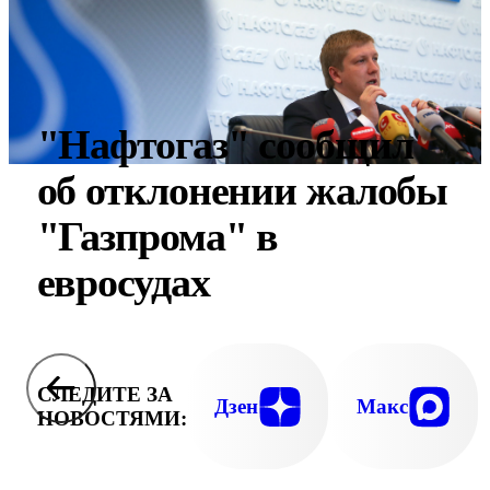
"Нафтогаз" сообщил
об отклонении жалобы
"Газпрома" в
евросудах
СЛЕДИТЕ ЗА
Дзен
Макс
НОВОСТЯМИ: