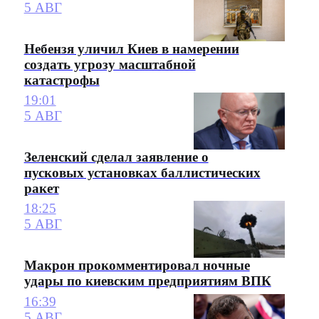
5 АВГ
Небензя уличил Киев в намерении
создать угрозу масштабной
катастрофы
19:01
5 АВГ
Зеленский сделал заявление о
пусковых установках баллистических
ракет
18:25
5 АВГ
Макрон прокомментировал ночные
удары по киевским предприятиям ВПК
16:39
5 АВГ