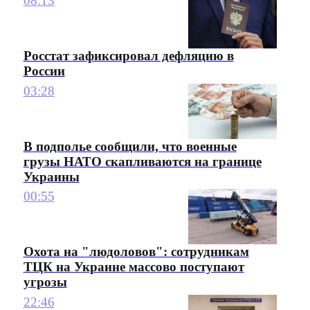
08:13
Росстат зафиксировал дефляцию в
России
03:28
В подполье сообщили, что военные
грузы НАТО скапливаются на границе
Украины
00:55
Охота на "людоловов": сотрудникам
ТЦК на Украине массово поступают
угрозы
22:46