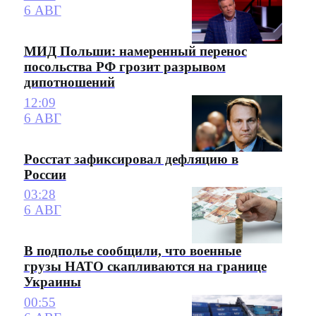
6 АВГ
МИД Польши: намеренный перенос
посольства РФ грозит разрывом
дипотношений
12:09
6 АВГ
Росстат зафиксировал дефляцию в
России
03:28
6 АВГ
В подполье сообщили, что военные
грузы НАТО скапливаются на границе
Украины
00:55