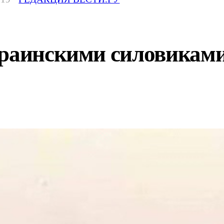
краинскими силовикам