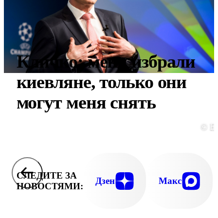
Кличко: меня избрали
киевляне, только они
могут меня снять
© E
СЛЕДИТЕ ЗА
Дзен
Макс
НОВОСТЯМИ: