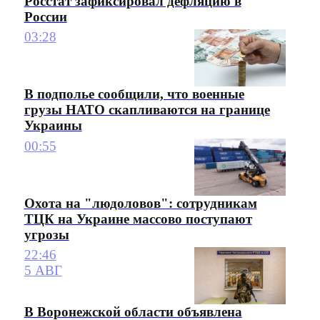
Росстат зафиксировал дефляцию в
России
03:28
В подполье сообщили, что военные
грузы НАТО скапливаются на границе
Украины
00:55
Охота на "людоловов": сотрудникам
ТЦК на Украине массово поступают
угрозы
22:46
5 АВГ
В Воронежской области объявлена