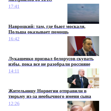
17:41
Навроцкий: там, где бьют москаля,
Польша оказывает помощь
16:42
Лукашенко призвал белорусов скупать
избы, пока все не разобрали россияне
14:11
Жительницу Норвегии отправили в
тюрьму из-за необычного имени сына
12:26