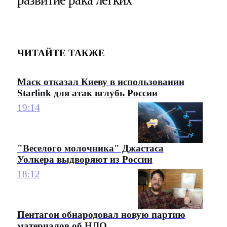
развитие рака лёгких
ЧИТАЙТЕ ТАКЖЕ
Маск отказал Киеву в использовании
Starlink для атак вглубь России
19:14
"Веселого молочника" Джастаса
Уолкера выдворяют из России
18:12
Пентагон обнародовал новую партию
материалов об НЛО