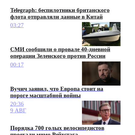
Telegraph: беспилотники британского
флота отправляли данные в Китай
03:27
СМИ сообщили о провале 40-дневной
операции Зеленского против России
00:17
Вучич заявил, что Европа стоит на
пороге масштабной войны
20:36
9 АВГ
Порядка 700 голых велосипедистов
проехали мимо Рейхстага