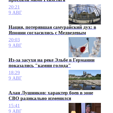
20:21
9 АВГ
Нация, потерявшая самурайский дух: в
Японии согласились с Медведевым
20:03
9 АВГ
Из-за засухи на реке Эльбе в Германии
показались "камни голода"
18:29
9 АВГ
Алан Лушников: характер боев в зоне
СВО радикально изменился
15:41
9 АВГ