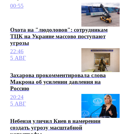
00:55
Охота на "людоловов": сотрудникам
ТЦК на Украине массово поступают
угрозы
22:46
5 АВГ
Захарова прокомментировала слова
Макрона об усилении давления на
Россию
20:24
5 АВГ
Небензя уличил Киев в намерении
создать угрозу масштабной