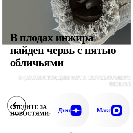
В плодах инжира
найден червь с пятью
обличьями
© (ИЛЛЮСТРАЦИЯ MPI F. DEVELOPMENT
BIOLOGY
СЛЕДИТЕ ЗА
Дзен
Макс
НОВОСТЯМИ: