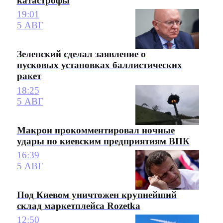
катастрофы
19:01
5 АВГ
Зеленский сделал заявление о
пусковых установках баллистических
ракет
18:25
5 АВГ
Макрон прокомментировал ночные
удары по киевским предприятиям ВПК
16:39
5 АВГ
Под Киевом уничтожен крупнейший
склад маркетплейса Rozetka
12:50