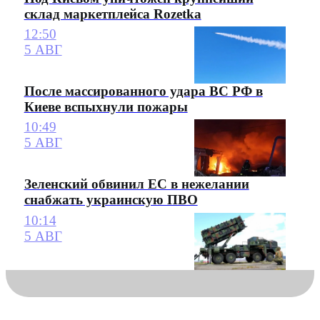
склад маркетплейса Rozetka
12:50
5 АВГ
После массированного удара ВС РФ в
Киеве вспыхнули пожары
10:49
5 АВГ
Зеленский обвинил ЕС в нежелании
снабжать украинскую ПВО
10:14
5 АВГ