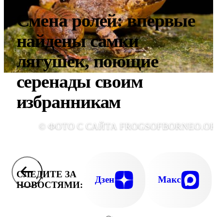
Смена ролей: впервые
найдены самки
лягушек, поющие
серенады своим
избранникам
© ФОТО С САЙТА FROGSOFBORNEO.OR
СЛЕДИТЕ ЗА
Дзен
Макс
НОВОСТЯМИ: