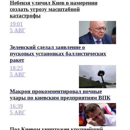
Небензя уличил Киев в намерении
создать угрозу масштабной
катастрофы
19:01
5 АВГ
Зеленский сделал заявление о
пусковых установках баллистических
ракет
18:25
5 АВГ
Макрон прокомментировал ночные
удары по киевским предприятиям ВПК
16:39
5 АВГ
Под Киевом уничтожен крупнейший