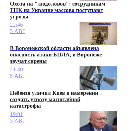
Охота на "людоловов": сотрудникам
ТЦК на Украине массово поступают
угрозы
22:46
5 АВГ
В Воронежской области объявлена
опасность атаки БПЛА, в Воронеже
звучат сирены
21:40
5 АВГ
Небензя уличил Киев в намерении
создать угрозу масштабной
катастрофы
19:01
5 АВГ