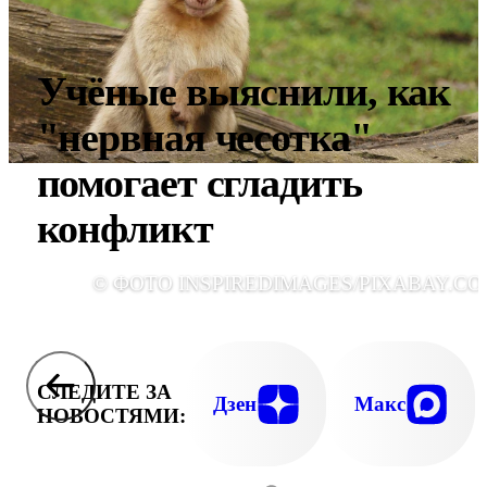
Учёные выяснили, как
"нервная чесотка"
помогает сгладить
конфликт
© ФОТО INSPIREDIMAGES/PIXABAY.CO
СЛЕДИТЕ ЗА
Дзен
Макс
НОВОСТЯМИ: