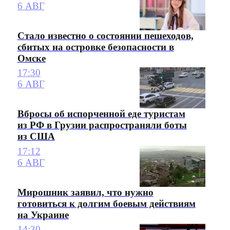
6 АВГ
Стало известно о состоянии пешеходов,
сбитых на островке безопасности в
Омске
17:30
6 АВГ
Вбросы об испорченной еде туристам
из РФ в Грузии распространяли боты
из США
17:12
6 АВГ
Мирошник заявил, что нужно
готовиться к долгим боевым действиям
на Украине
14:30