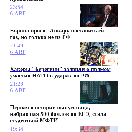
23:54
6 АВГ
Европа просит Анкару поставить ей
газ, но только не из РФ
21:49
6 АВГ
Хакеры "Берегини" заявили о прямом
участии НАТО в ударах по РФ
21:28
6 АВГ
Первая в истории выпускница,
набравшая 500 баллов по ЕГЭ, стала
студенткой МФТИ
19:34