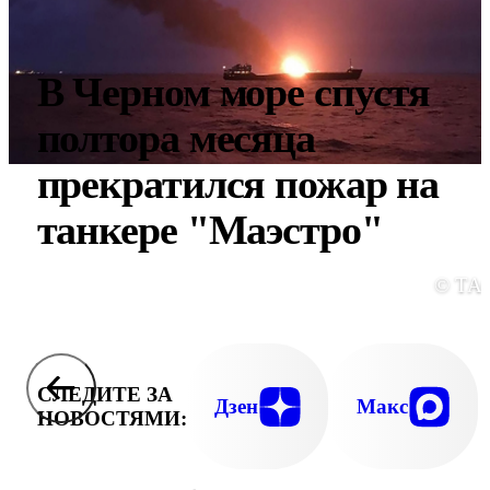
В Черном море спустя
полтора месяца
прекратился пожар на
танкере "Маэстро"
© ТА
СЛЕДИТЕ ЗА
Дзен
Макс
НОВОСТЯМИ: