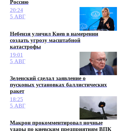
Россию
20:24
5 АВГ
Небензя уличил Киев в намерении
создать угрозу масштабной
катастрофы
19:01
5 АВГ
Зеленский сделал заявление о
пусковых установках баллистических
ракет
18:25
5 АВГ
Макрон прокомментировал ночные
удары по киевским предприятиям ВПК