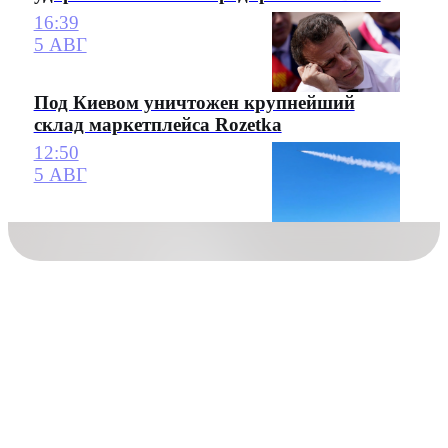
16:39
5 АВГ
Под Киевом уничтожен крупнейший
склад маркетплейса Rozetka
12:50
5 АВГ