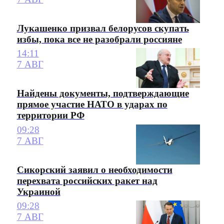
Лукашенко призвал белорусов скупать
избы, пока все не разобрали россияне
14:11
7 АВГ
Найдены документы, подтверждающие
прямое участие НАТО в ударах по
территории РФ
09:28
7 АВГ
Сикорский заявил о необходимости
перехвата российских ракет над
Украиной
09:28
7 АВГ