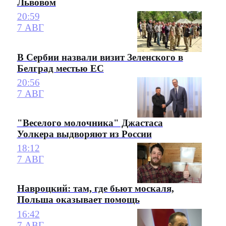
Львовом
20:59
7 АВГ
В Сербии назвали визит Зеленского в
Белград местью ЕС
20:56
7 АВГ
"Веселого молочника" Джастаса
Уолкера выдворяют из России
18:12
7 АВГ
Навроцкий: там, где бьют москаля,
Польша оказывает помощь
16:42
7 АВГ