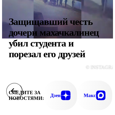
Защищавший честь
дочери махачкалинец
убил студента и
порезал его друзей
© INSTAGR
СЛЕДИТЕ ЗА
Дзен
Макс
НОВОСТЯМИ: