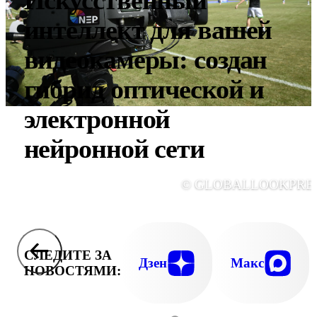
Искусственный
интеллект для вашей
видеокамеры: создан
гибрид оптической и
электронной
нейронной сети
© GLOBALLOOKPRE
СЛЕДИТЕ ЗА
Дзен
Макс
НОВОСТЯМИ: