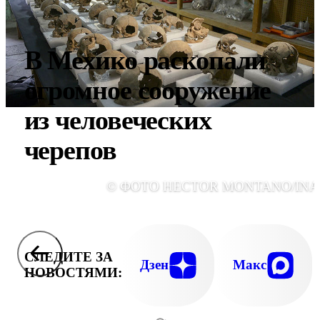
В Мехико раскопали
огромное сооружение
из человеческих
черепов
© ФОТО HECTOR MONTANO/INA
СЛЕДИТЕ ЗА
Дзен
Макс
НОВОСТЯМИ: