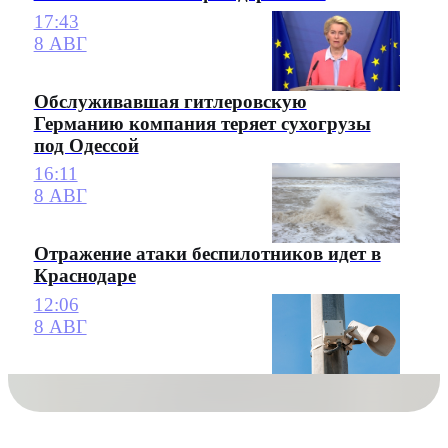
17:43
8 АВГ
Обслуживавшая гитлеровскую
Германию компания теряет сухогрузы
под Одессой
16:11
8 АВГ
Отражение атаки беспилотников идет в
Краснодаре
12:06
8 АВГ