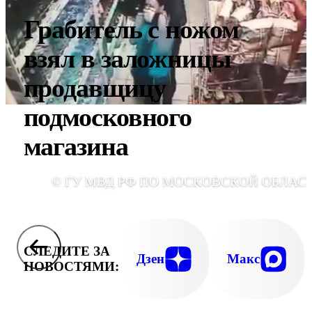
Грабитель с ножом
взял в заложницы
продавщицу
подмосковного
магазина
© ГУ МВД РФ ПО МОСКОВСКОЙ ОБЛАС
СЛЕДИТЕ ЗА
Дзен
Макс
НОВОСТЯМИ: