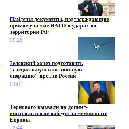
Найдены документы, подтверждающие
прямое участие НАТО в ударах по
территории РФ
09:28
Зеленский хочет подготовить
"специальную санкционную
операцию" против России
03:03
Тернового вызвали на допинг-
контроль после победы на чемпионате
Европы
22:44