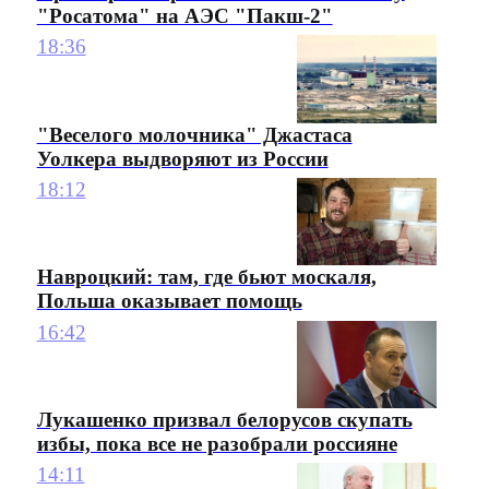
"Росатома" на АЭС "Пакш-2"
18:36
"Веселого молочника" Джастаса
Уолкера выдворяют из России
18:12
Навроцкий: там, где бьют москаля,
Польша оказывает помощь
16:42
Лукашенко призвал белорусов скупать
избы, пока все не разобрали россияне
14:11