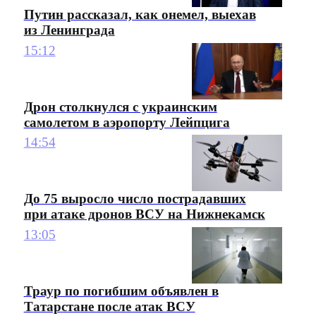
Путин рассказал, как онемел, выехав
из Ленинграда
15:12
Дрон столкнулся с украинским
самолетом в аэропорту Лейпцига
14:54
До 75 выросло число пострадавших
при атаке дронов ВСУ на Нижнекамск
13:05
Траур по погибшим объявлен в
Татарстане после атак ВСУ