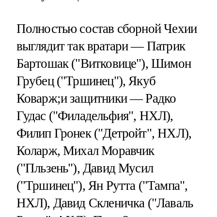
Полностью состав сборной Чехии
выглядит так вратари — Патрик
Бартошак ("Витковице"), Шимон
Грубец ("Тршинец"), Якуб
Коварж;и защитники — Радко
Гудас ("Филадельфия", НХЛ),
Филип Гронек ("Детройт", НХЛ),
Коларж, Михал Моравчик
("Пльзень"), Давид Мусил
("Тршинец"), Ян Рутта ("Тампа",
НХЛ), Давид Скленичка ("Лаваль