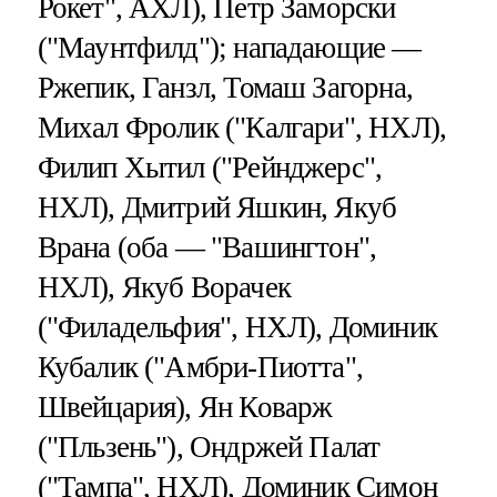
Рокет", АХЛ), Петр Заморски
("Маунтфилд"); нападающие —
Ржепик, Ганзл, Томаш Загорна,
Михал Фролик ("Калгари", НХЛ),
Филип Хытил ("Рейнджерс",
НХЛ), Дмитрий Яшкин, Якуб
Врана (оба — "Вашингтон",
НХЛ), Якуб Ворачек
("Филадельфия", НХЛ), Доминик
Кубалик ("Амбри-Пиотта",
Швейцария), Ян Коварж
("Пльзень"), Ондржей Палат
("Тампа", НХЛ), Доминик Симон