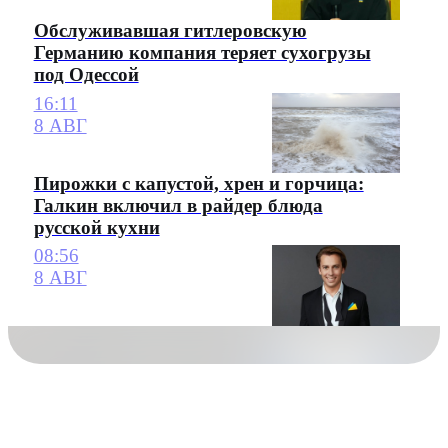
Обслуживавшая гитлеровскую
Германию компания теряет сухогрузы
под Одессой
16:11
8 АВГ
Пирожки с капустой, хрен и горчица:
Галкин включил в райдер блюда
русской кухни
08:56
8 АВГ