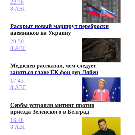
22:36
8 АВГ
Раскрыт новый маршрут переброски
наемников на Украину
20:50
8 АВГ
Медведев рассказал, чем следует
заняться главе ЕК фон дер Ляйен
17:43
8 АВГ
Сербы устроили митинг против
приезда Зеленского в Белград
16:48
8 АВГ