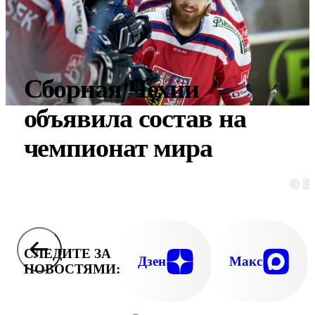
Сборная Чехии
объявила состав на
чемпионат мира
© E
СЛЕДИТЕ ЗА
Дзен
Макс
НОВОСТЯМИ: