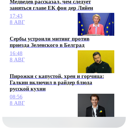
Медведев рассказал, чем следует
заняться главе ЕК фон дер Ляйен
17:43
8 АВГ
Сербы устроили митинг против
приезда Зеленского в Белград
16:48
8 АВГ
Пирожки с капустой, хрен и горчица:
Галкин включил в райдер блюда
русской кухни
08:56
8 АВГ