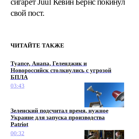
сигарет Juul Кевин Бернс покинул
свой пост.
ЧИТАЙТЕ ТАКЖЕ
Туапсе, Анапа, Геленджик и
Новороссийск столкнулись с угрозой
БПЛА
03:43
Зеленский подсчитал время, нужное
Украине для запуска производства
Patriot
00:32