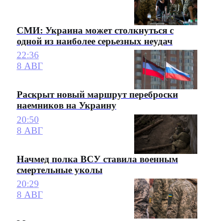
СМИ: Украина может столкнуться с
одной из наиболее серьезных неудач
22:36
8 АВГ
Раскрыт новый маршрут переброски
наемников на Украину
20:50
8 АВГ
Начмед полка ВСУ ставила военным
смертельные уколы
20:29
8 АВГ