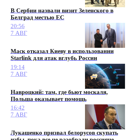
В Сербии назвали визит Зеленского в
Белград местью ЕС
20:56
7 АВГ
Маск отказал Киеву в использовании
Starlink для атак вглубь России
19:14
7 АВГ
Навроцкий: там, где бьют москаля,
Польша оказывает помощь
16:42
7 АВГ
Лукашенко призвал белорусов скупать
избы, пока все не разобрали россияне