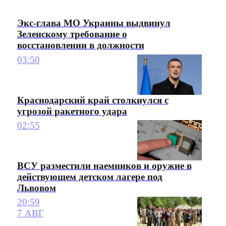
Экс-глава МО Украины выдвинул
Зеленскому требование о
восстановлении в должности
03:50
Краснодарский край столкнулся с
угрозой ракетного удара
02:55
ВСУ разместили наемников и оружие в
действующем детском лагере под
Львовом
20:59
7 АВГ