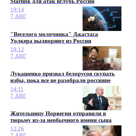
Starlink для атак вглубь России
19:14
7 АВГ
"Веселого молочника" Джастаса
Уолкера выдворяют из России
18:12
7 АВГ
Лукашенко призвал белорусов скупать
избы, пока все не разобрали россияне
14:11
7 АВГ
Жительницу Норвегии отправили в
тюрьму из-за необычного имени сына
12:26
7 АВГ