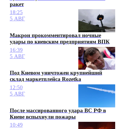
ракет
18:25
5 АВГ
Макрон прокомментировал ночные
удары по киевским предприятиям ВПК
16:39
5 АВГ
Под Киевом уничтожен крупнейший
склад маркетплейса Rozetka
12:50
5 АВГ
После массированного удара ВС РФ в
Киеве вспыхнули пожары
10:49