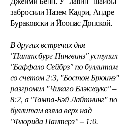
Джейми Бенн. У "лавин" шайбы
забросили Назем Кадри, Андре
Бураковски и Йоонас Донской.
В других встречах дня
"Питтсбург Пингвинз" уступил
"Баффало Сейбрз" по буллитам
со счетом 2:3, "Бостон Брюинз"
разгромил "Чикаго Блэкхоукс" –
8:2, а "Тампа-Бэй Лайтнинг" по
буллитам взяла верх над
"Флорида Пантерз" – 1:0.