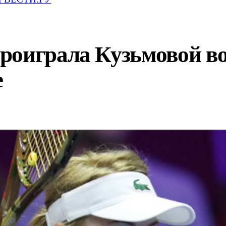
роиграла Кузьмовой во
е