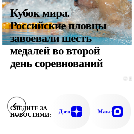
Кубок мира.
Российские пловцы
завоевали шесть
медалей во второй
день соревнований
© E
СЛЕДИТЕ ЗА
Дзен
Макс
НОВОСТЯМИ: