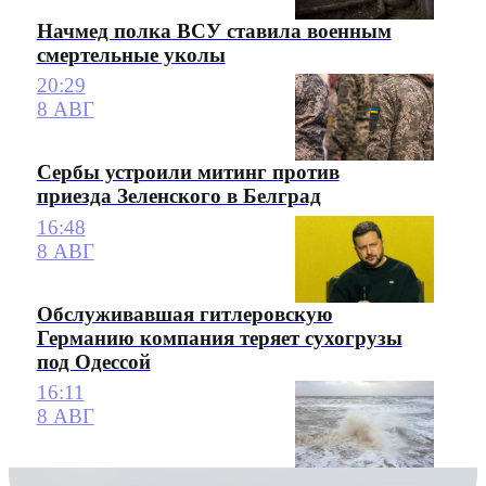
Начмед полка ВСУ ставила военным
смертельные уколы
20:29
8 АВГ
Сербы устроили митинг против
приезда Зеленского в Белград
16:48
8 АВГ
Обслуживавшая гитлеровскую
Германию компания теряет сухогрузы
под Одессой
16:11
8 АВГ