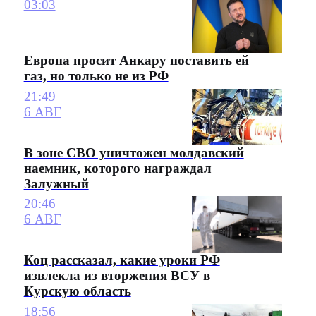
03:03
Европа просит Анкару поставить ей
газ, но только не из РФ
21:49
6 АВГ
В зоне СВО уничтожен молдавский
наемник, которого награждал
Залужный
20:46
6 АВГ
Коц рассказал, какие уроки РФ
извлекла из вторжения ВСУ в
Курскую область
18:56