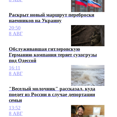
Раскрыт новый маршрут переброски
наемников на Украину
20:50
8 АВГ
Обслуживавшая гитлеровскую
Германию компания теряет сухогрузы
под Одессой
16:11
8 АВГ
"Веселый молочник" рассказал, куда
поедет из России в случае депортации
семьи
13:52
8 АВГ