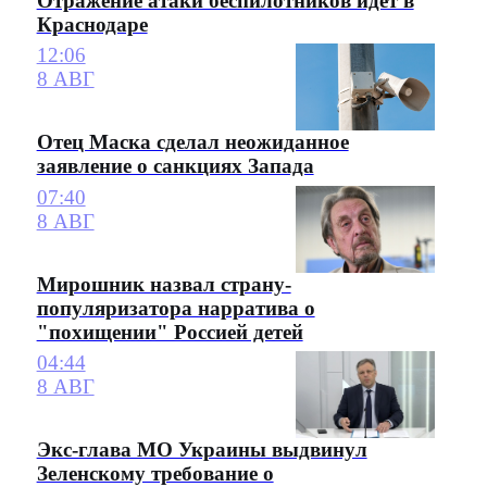
Отражение атаки беспилотников идет в
Краснодаре
12:06
8 АВГ
Отец Маска сделал неожиданное
заявление о санкциях Запада
07:40
8 АВГ
Мирошник назвал страну-
популяризатора нарратива о
"похищении" Россией детей
04:44
8 АВГ
Экс-глава МО Украины выдвинул
Зеленскому требование о