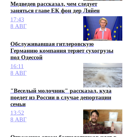
Медведев рассказал, чем следует
заняться главе ЕК фон дер Ляйен
17:43
8 АВГ
Обслуживавшая гитлеровскую
Германию компания теряет сухогрузы
под Одессой
16:11
8 АВГ
"Веселый молочник" рассказал, куда
поедет из России в случае депортации
семьи
13:52
8 АВГ