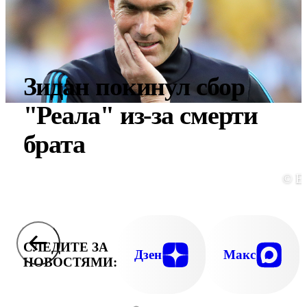
Зидан покинул сбор
"Реала" из-за смерти
брата
© E
СЛЕДИТЕ ЗА
Дзен
Макс
НОВОСТЯМИ: