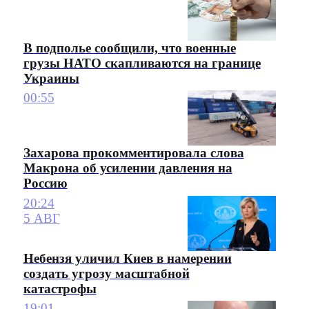
В подполье сообщили, что военные
грузы НАТО скапливаются на границе
Украины
00:55
Захарова прокомментировала слова
Макрона об усилении давления на
Россию
20:24
5 АВГ
Небензя уличил Киев в намерении
создать угрозу масштабной
катастрофы
19:01