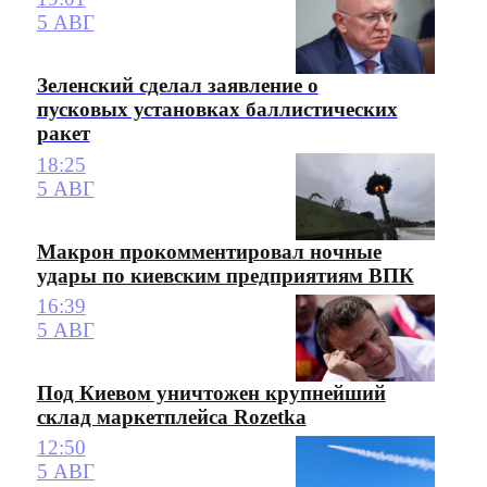
5 АВГ
Зеленский сделал заявление о
пусковых установках баллистических
ракет
18:25
5 АВГ
Макрон прокомментировал ночные
удары по киевским предприятиям ВПК
16:39
5 АВГ
Под Киевом уничтожен крупнейший
склад маркетплейса Rozetka
12:50
5 АВГ