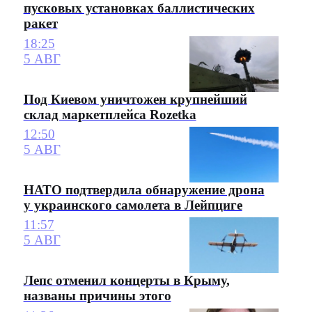
пусковых установках баллистических
ракет
18:25
5 АВГ
Под Киевом уничтожен крупнейший
склад маркетплейса Rozetka
12:50
5 АВГ
НАТО подтвердила обнаружение дрона
у украинского самолета в Лейпциге
11:57
5 АВГ
Лепс отменил концерты в Крыму,
названы причины этого