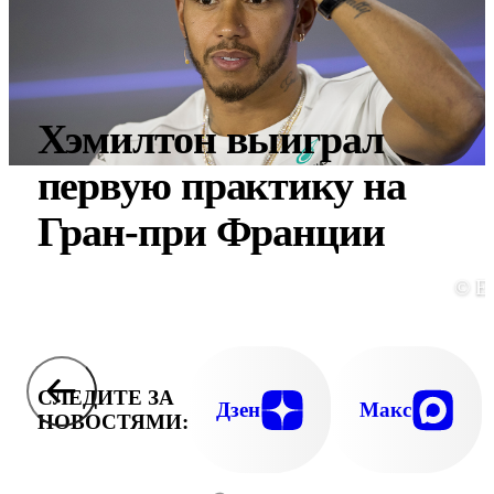
Хэмилтон выиграл
первую практику на
Гран-при Франции
© E
СЛЕДИТЕ ЗА
Дзен
Макс
НОВОСТЯМИ: