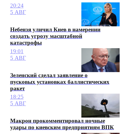
20:24
5 АВГ
Небензя уличил Киев в намерении
создать угрозу масштабной
катастрофы
19:01
5 АВГ
Зеленский сделал заявление о
пусковых установках баллистических
ракет
18:25
5 АВГ
Макрон прокомментировал ночные
удары по киевским предприятиям ВПК