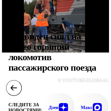
Очевидец снял на
видео горящий
локомотив
пассажирского поезда
© YOUTUBE/ZLOBAAL
СЛЕДИТЕ ЗА
Дзен
Макс
НОВОСТЯМИ: