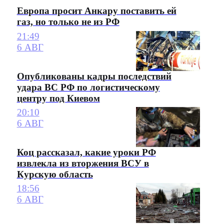
Европа просит Анкару поставить ей
газ, но только не из РФ
21:49
6 АВГ
Опубликованы кадры последствий
удара ВС РФ по логистическому
центру под Киевом
20:10
6 АВГ
Коц рассказал, какие уроки РФ
извлекла из вторжения ВСУ в
Курскую область
18:56
6 АВГ