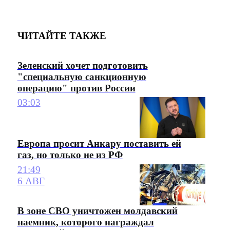
ЧИТАЙТЕ ТАКЖЕ
Зеленский хочет подготовить
"специальную санкционную
операцию" против России
03:03
Европа просит Анкару поставить ей
газ, но только не из РФ
21:49
6 АВГ
В зоне СВО уничтожен молдавский
наемник, которого награждал