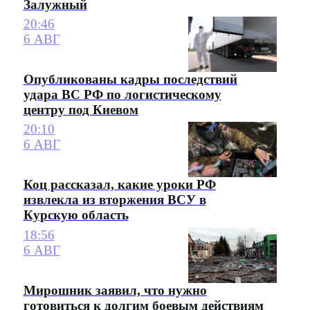
Залужный
20:46
6 АВГ
Опубликованы кадры последствий
удара ВС РФ по логистическому
центру под Киевом
20:10
6 АВГ
Коц рассказал, какие уроки РФ
извлекла из вторжения ВСУ в
Курскую область
18:56
6 АВГ
Мирошник заявил, что нужно
готовиться к долгим боевым действиям