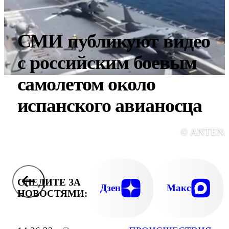
CМИ публикуют видео
с российским боевым
самолетом около
испанского авианосца
© АNTENA
СЛЕДИТЕ ЗА
Дзен
Макс
НОВОСТЯМИ: